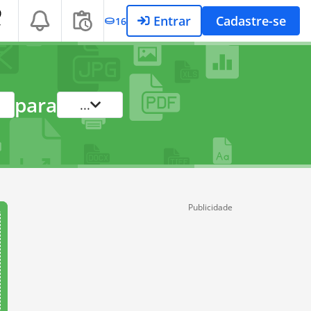
Entrar
Cadastre-se
16
T
para
...
Publicidade