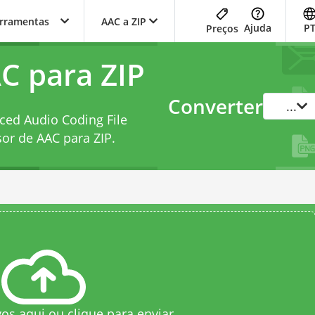
erramentas
AAC a ZIP
Ajuda
P
Preços
C para ZIP
Converter
...
ed Audio Coding File
or de AAC para ZIP
.
vos aqui ou clique para enviar