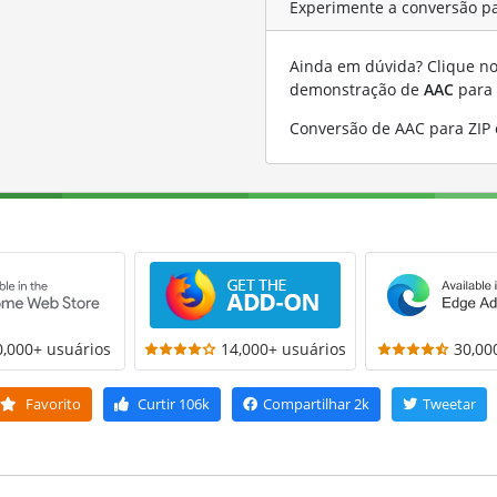
Experimente a conversão pa
Ainda em dúvida? Clique no 
demonstração de
AAC
para
Conversão de AAC para ZIP
0,000+ usuários
14,000+ usuários
30,00
Favorito
Curtir
106k
Compartilhar
2k
Tweetar