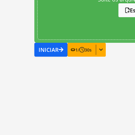
E
INICIAR
1
/
30
s