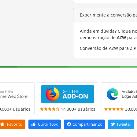
Experimente a conversão p
Ainda em dúvida? Clique no 
demonstração de
AZW
par
Conversão de AZW para ZIP
0,000+ usuários
14,000+ usuários
30,00
Favorito
Curtir
106k
Compartilhar
2k
Tweetar