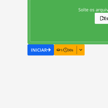
Solte os arqui
E
INICIAR
1
/
30
s