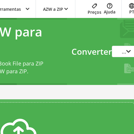
erramentas
AZW a ZIP
Ajuda
P
Preços
ZW para
Converter
...
ook File para ZIP
W para ZIP
.