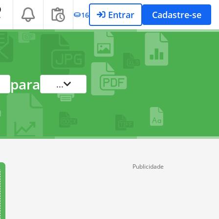
Entrar
Cadastre-se
16
T
para
...
Publicidade