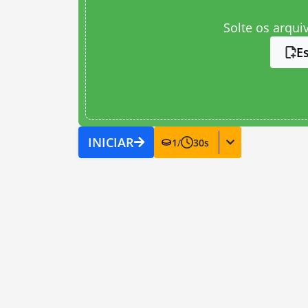
Solte os arqui
E
INICIAR
1
/
30
s