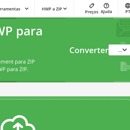
erramentas
HWP a ZIP
Ajuda
P
Preços
WP para
Converter
...
ment para ZIP
WP para ZIP
.