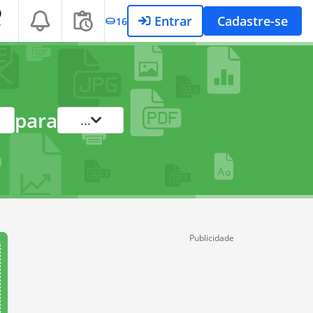
Entrar
Cadastre-se
16
T
para
...
Publicidade