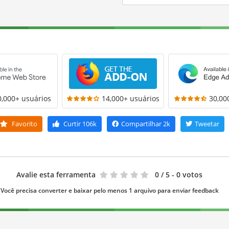
0,000+ usuários
14,000+ usuários
30,00
Favorito
Curtir
106k
Compartilhar
2k
Tweetar
Avalie esta ferramenta
0
/ 5 - 0 votos
Você precisa converter e baixar pelo menos 1 arquivo para enviar feedback