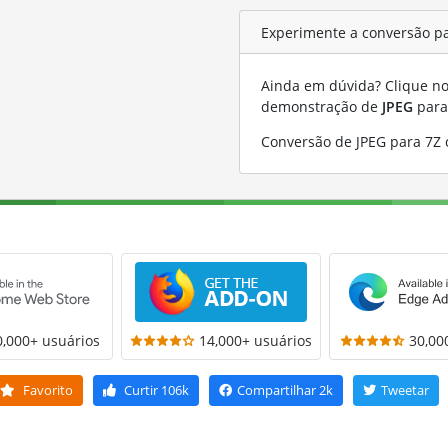
Experimente a conversão pa
Ainda em dúvida? Clique no 
demonstração de
JPEG
par
Conversão de JPEG para 7Z
0,000+ usuários
14,000+ usuários
30,00
Favorito
Curtir
106k
Compartilhar
2k
Tweetar