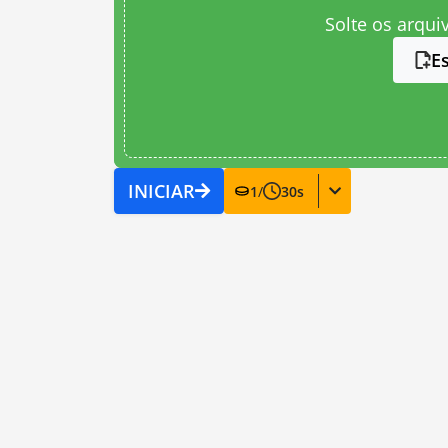
Solte os arqui
E
INICIAR
1
/
30
s