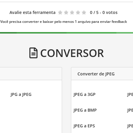
Avalie esta ferramenta
0
/ 5 - 0 votos
Você precisa converter e baixar pelo menos 1 arquivo para enviar feedback
CONVERSOR
Converter de JPEG
JPG a JPEG
JPEG a 3GP
JP
JPEG a BMP
JP
JPEG a EPS
JP