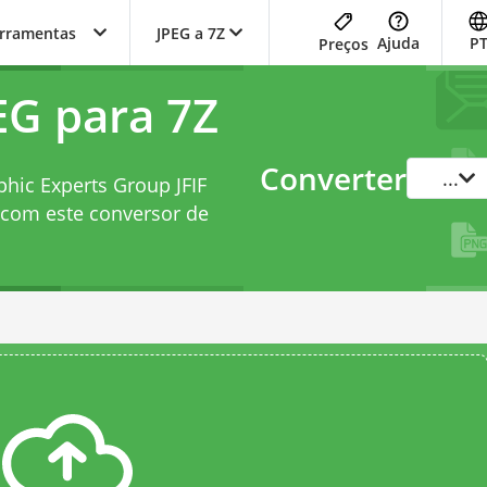
erramentas
JPEG a 7Z
Ajuda
P
Preços
EG para 7Z
Converter
...
phic Experts Group JFIF
e com este
conversor de