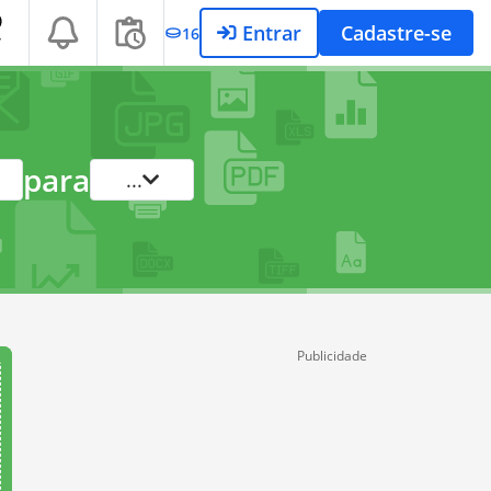
Entrar
Cadastre-se
16
T
para
...
Publicidade