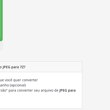
 JPEG para 7Z?
ue você quer converter
manho (opcional)
rsão" para converter seu arquivo de
JPEG para