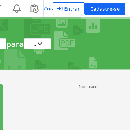
Entrar
Cadastre-se
16
T
para
...
Publicidade