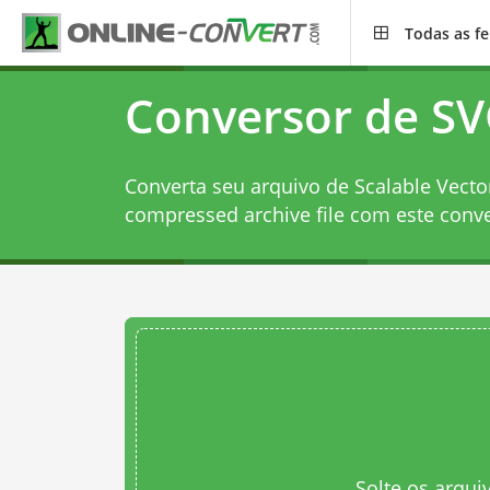
Todas as f
Conversor de SV
Converta seu arquivo de Scalable Vector
compressed archive file com este
conve
Solte os arqui