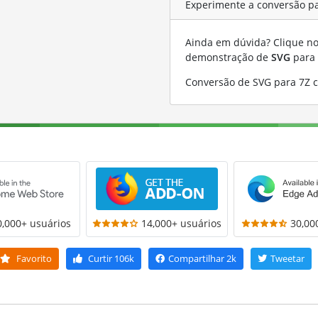
Experimente a conversão p
Ainda em dúvida? Clique no 
demonstração de
SVG
para
Conversão de SVG para 7Z 
0,000+ usuários
14,000+ usuários
30,00
Favorito
Curtir
106k
Compartilhar
2k
Tweetar