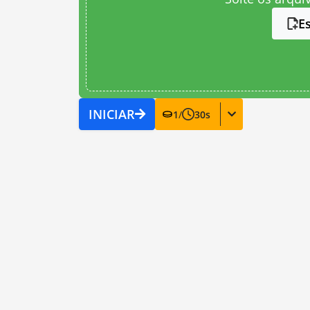
E
INICIAR
1
/
30
s