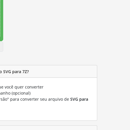
o SVG para 7Z?
e você quer converter
manho (opcional)
rsão" para converter seu arquivo de
SVG para