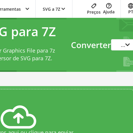
erramentas
SVG a 7Z
Ajuda
P
Preços
G para 7Z
Converter
...
 Graphics File para 7z
rsor de SVG para 7Z
.
vos aqui ou clique para enviar