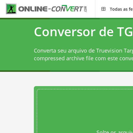
Todas as f
Conversor de TG
Converta seu arquivo de Truevision Targ
compressed archive file com este
conve
Solte os arqui