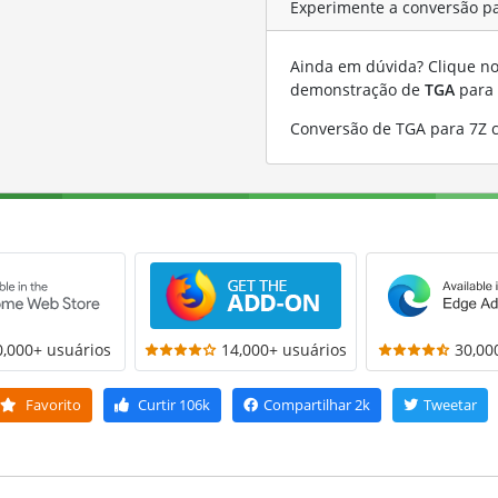
Experimente a conversão p
Ainda em dúvida? Clique no 
demonstração de
TGA
para
Conversão de TGA para 7Z 
0,000+ usuários
14,000+ usuários
30,00
Favorito
Curtir
106k
Compartilhar
2k
Tweetar