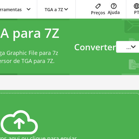
erramentas
TGA a 7Z
Ajuda
P
Preços
A para 7Z
Converter
...
a Graphic File para 7z
rsor de TGA para 7Z
.
vos aqui ou clique para enviar