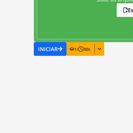
E
INICIAR
1
/
30
s