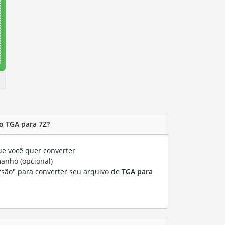
o TGA para 7Z?
e você quer converter
manho (opcional)
rsão" para converter seu arquivo de
TGA para