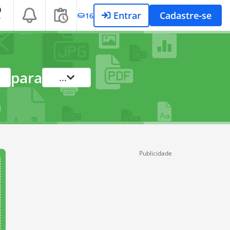
Entrar
Cadastre-se
16
T
para
...
Publicidade